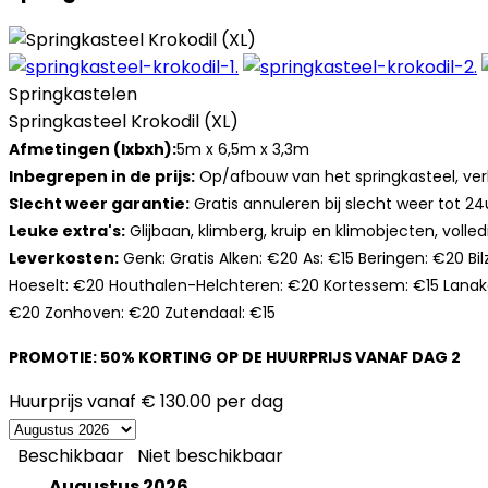
Springkastelen
Springkasteel Krokodil (XL)
Afmetingen (lxbxh):
5m x 6,5m x 3,3m
Inbegrepen in de prijs:
Op/afbouw van het springkasteel, verl
Slecht weer garantie:
Gratis annuleren bij slecht weer tot 24
Leuke extra's:
Glijbaan, klimberg, kruip en klimobjecten, volle
Leverkosten:
Genk: Gratis Alken: €20 As: €15 Beringen: €20 B
Hoeselt: €20 Houthalen-Helchteren: €20 Kortessem: €15 Lana
€20 Zonhoven: €20 Zutendaal: €15
PROMOTIE: 50% KORTING OP DE HUURPRIJS VANAF DAG 2
Huurprijs vanaf
€ 130.00
per dag
Beschikbaar
Niet beschikbaar
Augustus 2026