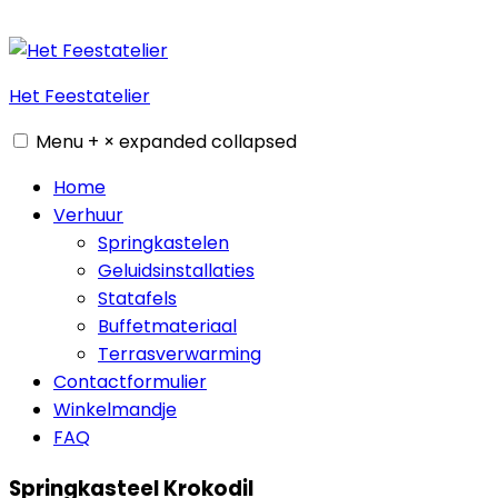
Skip
to
content
Het Feestatelier
Menu
+
×
expanded
collapsed
Home
Verhuur
Springkastelen
Geluidsinstallaties
Statafels
Buffetmateriaal
Terrasverwarming
Contactformulier
Winkelmandje
FAQ
Springkasteel Krokodil