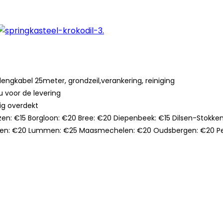
engkabel 25meter, grondzeil,verankering, reiniging
u voor de levering
dig overdekt
ilzen: €15 Borgloon: €20 Bree: €20 Diepenbeek: €15 Dilsen-Stokk
ken: €20 Lummen: €25 Maasmechelen: €20 Oudsbergen: €20 Peer