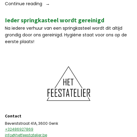
“5
Continue reading
redenen
waarom
Ieder springkasteel wordt gereinigd
een
Na iedere verhuur van een springkasteel wordt dit altijd
springkasteel
grondig door ons gereinigd. Hygiëne staat voor ons op de
niet
eerste plaats!
mag
missen
op
jouw
feest”
Contact
Beverststraat 41A, 3600 Genk
+32486927869
info@hetfeestatelier.be