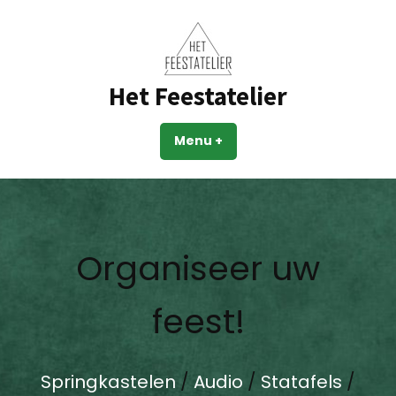
Skip
to
content
Het Feestatelier
Menu
+
expanded
collapsed
Organiseer uw
feest!
Springkastelen
/
Audio
/
Statafels
/