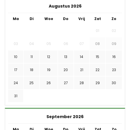
Augustus 2026
Ma
Di
Woe
Do
Vrij
Zat
Zo
01
02
03
04
05
06
07
08
09
10
11
12
13
14
15
16
17
18
19
20
21
22
23
24
25
26
27
28
29
30
31
September 2026
Ma
Di
Woe
Do
Vrij
Zat
Zo