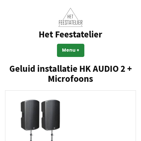
Skip
to
content
Het Feestatelier
Menu
+
expanded
collapsed
Geluid installatie HK AUDIO 2 +
Microfoons