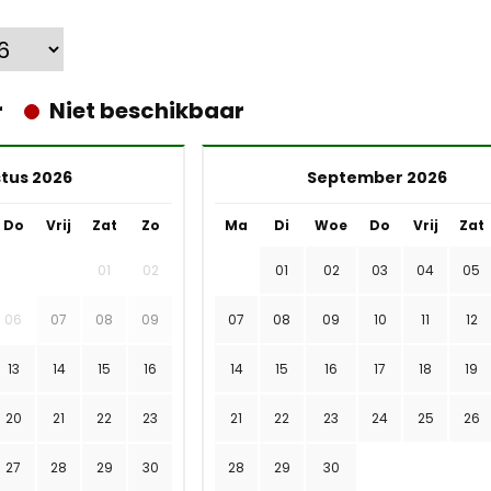
r
Niet beschikbaar
tus 2026
September 2026
Do
Vrij
Zat
Zo
Ma
Di
Woe
Do
Vrij
Zat
01
02
01
02
03
04
05
06
07
08
09
07
08
09
10
11
12
13
14
15
16
14
15
16
17
18
19
20
21
22
23
21
22
23
24
25
26
27
28
29
30
28
29
30