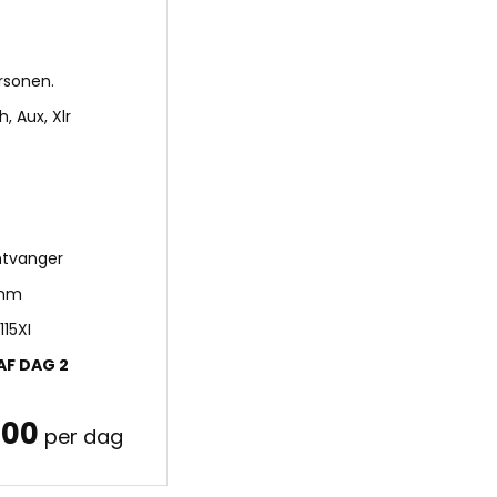
rsonen.
, Aux, Xlr
ntvanger
5mm
15XI
AF DAG 2
.00
per dag