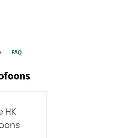
e
FAQ
rofoons
ie HK
foons