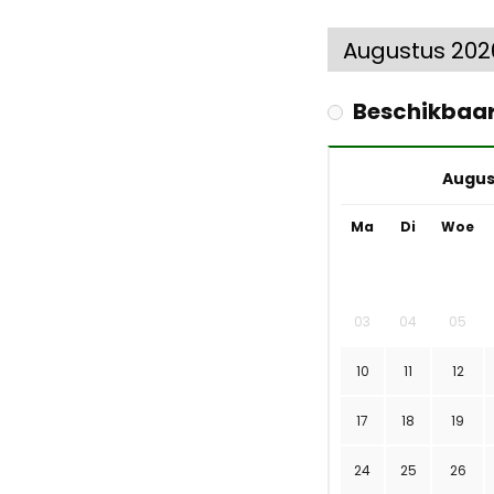
Beschikbaa
Augus
Ma
Di
Woe
03
04
05
10
11
12
17
18
19
24
25
26